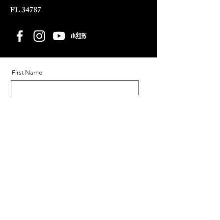
FL 34787​
First Name
Last Name
Email
Message