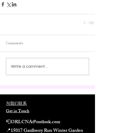
Comments
Write a comment...
与我们联系
Get in Touch
📮
ORLCNA@outlook.com
📍
15017 Gaulberry Run Winter Garden