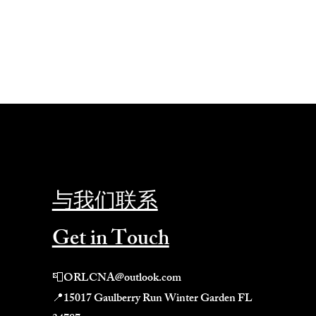
与我们联系
Get in Touch
📮
ORLCNA@outlook.com
📍
15017 Gaulberry Run Winter Garden FL