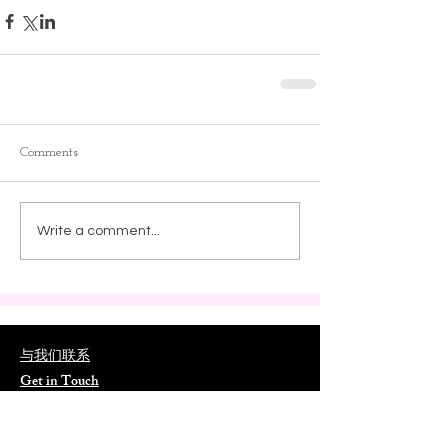
Comments
Write a comment...
与我们联系
Get in Touch
📮
ORLCNA@outlook.com