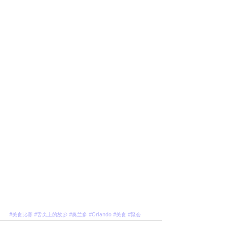
#美食比赛
#舌尖上的故乡
#奥兰多
#Orlando
#美食
#聚会