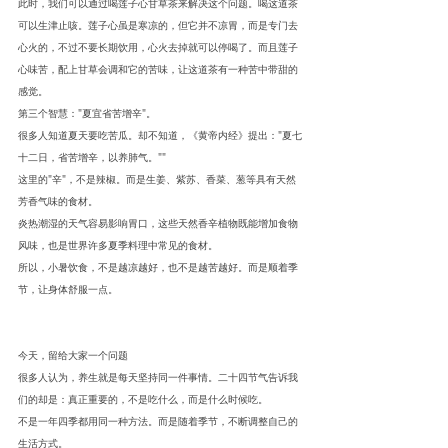
此时，我们可以通过喝莲子心甘草茶来解决这个问题。喝这道茶
可以生津止咳。莲子心虽是寒凉的，但它并不凉胃，而是专门去
心火的，不过不要长期饮用，心火去掉就可以停喝了。而且莲子
心味苦，配上甘草会调和它的苦味，让这道茶有一种苦中带甜的
感觉。
第三个智慧："夏宜省苦增辛"。
很多人知道夏天要吃苦瓜。却不知道，《黄帝内经》提出："夏七
十二日，省苦增辛，以养肺气。""
这里的"辛"，不是辣椒。而是生姜、紫苏、香菜、葱等具有天然
芳香气味的食材。
炎热潮湿的天气容易影响胃口，这些天然香辛植物既能增加食物
风味，也是世界许多夏季料理中常见的食材。
所以，小暑饮食，不是越凉越好，也不是越苦越好。而是顺着季
节，让身体舒服一点。
今天，留给大家一个问题
很多人认为，养生就是每天坚持同一件事情。二十四节气告诉我
们的却是：真正重要的，不是吃什么，而是什么时候吃。
不是一年四季都用同一种方法。而是随着季节，不断调整自己的
生活方式。