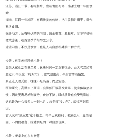
江苏、浙江一带，有吃新米、尝新食的习俗，感谢土地一年的馈
赠。
湖南、江西一些地区，有晒伏姜的传统，把生姜切片晒干，留作
秋冬食用。
很多地方，还有喝伏茶的习惯，用金银花、夏枯草、甘草等植物
煮成凉茶，在炎热季节与邻里分享。
这些习俗，不仅是饮食，也是人与自然相处的一种方式。
今天，科学怎样理解小暑？
如果大家生活在奥兰多，这段时间一定深有体会。白天气温经常
超过90华氏度（约32℃），空气湿度高，午后雷阵雨频繁。
真正让人难受的，往往不是高温，而是湿热。
医学研究，高温加上高湿，会降低汗液蒸发效率，使身体散热变
慢，因此更容易感到疲劳、食欲下降，睡眠质量也会受到影响。
这也是为什么很多人一到七月，总觉得"没力气"，却找不到原
因。
古人没有"热应激"这个概念。却早已观察到，暑热伤人，更怕湿
困。不同的语言，描述的是同一种自然现象。
小暑，餐桌上的东方智慧