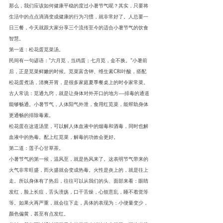
那么，我们应该如何健康平稳的度过小暑节气呢？其实，只要将
生活中的点点滴滴变成健康的行为习惯，就非常好了。人总要一
日三餐，今天就跟大家分享三个流传至今的适合小暑节气的饮食
智慧。
第一道：松花蛋苋菜汤。
民间有一句谚语："六月苋，当鸡蛋；七月苋，金不换。"小暑前
后，正是苋菜鲜嫩的时候。苋菜富含钾、维生素C和叶酸，搭配
松花蛋煮汤，清爽开胃，是很多家庭夏季餐桌上的时令家常菜。
古人常说：苋通九窍，就是让身体对外开口的地方----排毒的通道
能够畅通。小暑节气，人体阳气外泄，食用红苋菜，能帮助身体
更通畅的排除毒素。
松花蛋在这道汤里，可以解人体血液中的烟毒和酒毒，同时也解
血液中的热毒。配上红苋菜，解毒的功效会更好。
第二道：莲子心甘草茶。
小暑节气的第一候，温风至，就是热风来了。这表明节气带来的
火气非常旺盛，而火盛就会变成热毒。火性是炎上的，就是往上
走。所以身体有了热后，往往可以从我们的头、面部来看：眼睛
发红，脸上长痘，舌头溃疡，口干舌燥，心烦意乱，睡不着觉等
等。如果火再严重，就会往下走，具体的表现为：小便量变少，
颜色偏黄，甚至有点发红。