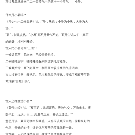
再过几天就迎来了二十四节气中的第十一个节气——小暑。
什么是小暑呢？
《月令七十二候集解》说："暑，热也；小暑为小热，大暑为大
热。"
"暑"，就是炎热。"小暑"并不是天气不热，而是告诉人们：真正
的酷暑，才刚刚开始。
古人把小暑分为"三候"：
一候温风至；风吹来，已经带着热浪。
二候蟋蟀居宇；蟋蟀开始躲到阴凉的地方避暑。
三候鹰始鸷；鹰飞向高空，利用高空较凉爽的气流活动。
古人没有仪器，却把风、昆虫和鸟类的变化，变成了观察季节最
精准的"自然日历"。
古人怎样度过小暑？
《黄帝内经》说："夏三月，此谓蕃秀。天地气交，万物华实。夜
卧早起，无厌于日……此夏气之应，养长之道也。""
意思是说，夏天万物生长旺盛，人也应该顺应自然，保持良好的
作息、舒畅的心情，让身体与夏季的节律保持一致。
逐渐的，人们把这些原则，变成了具体的生活方式。