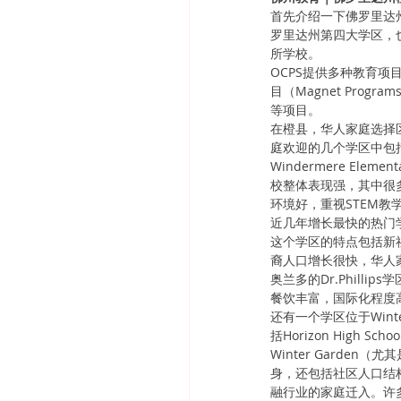
首先介绍一下佛罗里达州橙县
罗里达州第四大学区，也
所学校。
OCPS提供多种教育项
目（Magnet Pro
等项目。
在橙县，华人家庭选择
庭欢迎的几个学区中包括Wind
Windermere Elem
校整体表现强，其中很
环境好，重视STEM
近几年增长最快的热门学区是
这个学区的特点包括新社
裔人口增长很快，华人
奥兰多的Dr.Phillip
餐饮丰富，国际化程度
还有一个学区位于Winte
括Horizon High Sc
Winter Garden
身，还包括社区人口结
融行业的家庭迁入。许多