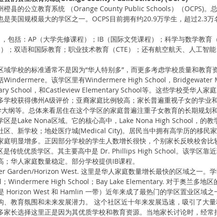
的公立教育系统 （Orange County Public Schools）（OCP
是美国规模最大的学区之一。OCPS目前拥有约20.9万学生，超过2.3万
目，包括：AP（大学先修课程）；IB（国际文凭课程）；科学与数学教育（
grams）；双语和国际教育；职业技术教育（CTE）；还有航空航天、人工
区域学校的标准通常不是因为“华人特别多”，而更多考虑学校质量和教育
ermere。该学区里有Windermere High School，Bridgewater Mi
entary School，和Castleview Elementary School等。这些学校
多学校获得佛州A级评价；亚裔家庭比例较高；家长普遍重视子女的学业
教学大纲等。总体来看居住在这个学区的家庭普遍注重子女教育的长期规划
Lake Nona区域。它的核心高中，Lake Nona High School
区、新学校；地处医疗城(Medical City)。居民当中拥有高学历的移
家庭明显增多。正因部分学校的学生人数增长很快，个别家长反映校舍比
s学区是传统优质学区。其主要高中是 Dr. Phillips High School。该
高；华人家庭数量稳定。部分学校提供IB课程。
r Garden/Horizon West. 这里是华人家庭数量增长最快的区域之
hool；Windermere High School；Bay Lake Elementary. 对于奥
（尤其是 Horizon West 和 Hamlin 一带）近年来成了最热门的学区置业
构、教育氛围和未来发展潜力。 这个社区近十年来发展迅速，吸引了大量
家长选择这里正是因为其优质学校和教育资源。当地家长讨论时，经常把 Win