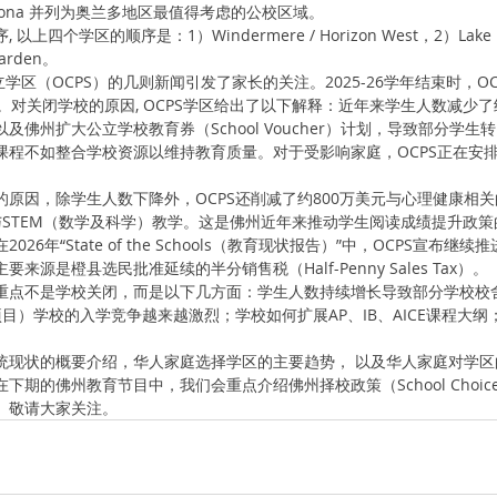
ke Nona 并列为奥兰多地区最值得考虑的公校区域。
上四个学区的顺序是：1）Windermere / Horizon West，2）Lake N
Garden。
公立学区（OCPS）的几则新闻引发了家长的关注。2025-26学年结束时，O
。对关闭学校的原因, OCPS学区给出了以下解释：近年来学生人数减少了约
及佛州扩大公立学校教育券（School Voucher）计划，导致部分学
课程不如整合学校资源以维持教育质量。对于受影响家庭，OCPS正在安
。
原因，除学生人数下降外，OCPS还削减了约800万美元与心理健康相关
与STEM（数学及科学）教学。这是佛州近年来推动学生阅读成绩提升政
26年“State of the Schools（教育现状报告）”中，OCPS宣布
源是橙县选民批准延续的半分销售税（Half-Penny Sales Tax）。
点不是学校关闭，而是以下几方面：学生人数持续增长导致部分学校校舍拥挤
业项目）学校的入学竞争越来越激烈；学校如何扩展AP、IB、AICE课程大纲
统现状的概要介绍，华人家庭选择学区的主要趋势， 以及华人家庭对学区
下期的佛州教育节目中，我们会重点介绍佛州择校政策（School Choi
。敬请大家关注。