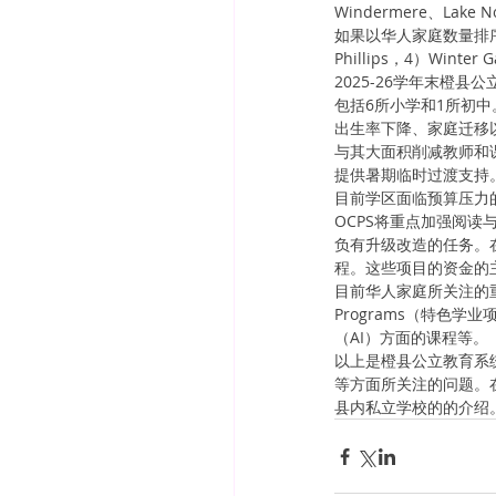
Windermere、La
如果以华人家庭数量排序, 以
Phillips，4）Winter 
2025-26学年末橙县
包括6所小学和1所初中
出生率下降、家庭迁移以
与其大面积削减教师和
提供暑期临时过渡支持
目前学区面临预算压力的
OCPS将重点加强阅读
负有升级改造的任务。在20
程。这些项目的资金的主要来
目前华人家庭所关注的重
Programs（特色学
（AI）方面的课程等。
以上是橙县公立教育系
等方面所关注的问题。在
县内私立学校的的介绍