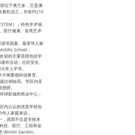
S)。总部位于奥兰多，它是佛
名教职员工，并有约210
STEM）；特色学术项
智能、医疗健康、各类艺术
资源等因素。最受华人家
ddle School，
受华人家庭欢迎的主要原因包括学
和课外活动；社区安全、
和大学入学等。
，的教学大纲重视科技教育。
民家庭比例较高。学区内亚
较拥挤。
学区靠近环球影城和商业中心；
一。学区内公认的优质学校包
兰多地区的华人家庭来说，
区域之一，原因不仅是学校本
科技、医疗、工程和金
ter Garden、