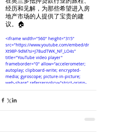
在奥兰多抵押贷款行业的旅程、
经历和见解，为那些希望进入房
地产市场的人提供了宝贵的建
议。🏠
<iframe width="560" height="315" 
src="https://www.youtube.com/embed/dr
Xt98P-9dM?si=J78udTWK_NF_LO4s" 
title="YouTube video player" 
frameborder="0" allow="accelerometer; 
autoplay; clipboard-write; encrypted-
media; gyroscope; picture-in-picture; 
web-share" referrerpolicy="strict-origin-
when-cross-origin" allowfullscreen>
</iframe>