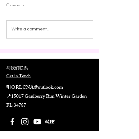
Comments
Write a comment...
与我们联系
Get in Touch
📮
ORLCNA@outlook.com
📍
15017 Gaulberry Run Winter Garden
FL 34787​