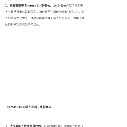
橙县警察署 Thomas Lin副署长。
2。
Lin 副署长介绍了他和家
人一起从香港移民到美国，如何经历了艰难的成长过程，努力融
入到美国文化中来。他希望能够为我们华人社区服务，为华人社
区的发展壮大贡献拳拳之心。
Thomas Lin 副署长讲话，薛蔚翻译
法拉盛华人教会张震牧师。
3。
张震牧师给我们当地华人社区带