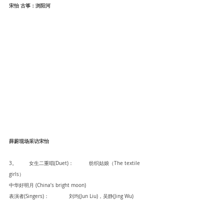
宋怡 古筝：浏阳河
薛蔚现场采访宋怡
3。	女生二重唱(Duet)：	纺织姑娘（The textile 
girls）
中华好明月 (China’s bright moon)  
表演者(Singers)： 	刘均(Jun Liu)，吴静(Jing Wu)