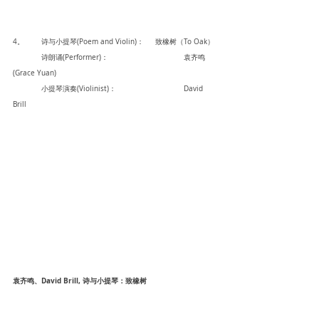
4。	诗与小提琴(Poem and Violin)： 	致橡树（To Oak）
	诗朗诵(Performer)：			袁齐鸣
(Grace Yuan)
	小提琴演奏(Violinist)：			David 
Brill
袁齐鸣、David Brill, 诗与小提琴：致橡树