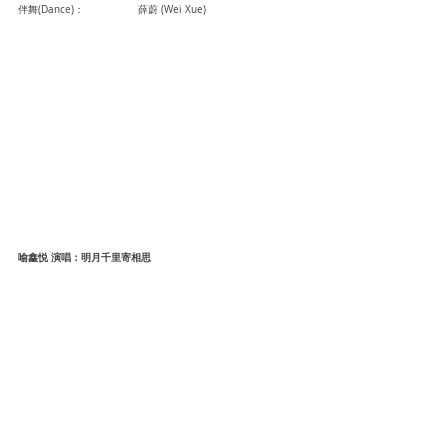
伴舞(Dance)：		薛蔚 (Wei Xue)
喻鑫悦 演唱：明月千里寄相思