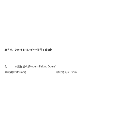
袁齐鸣、David Brill, 诗与小提琴：致橡树
5。	京剧样板戏 (Modern Peking Opera)
表演者(Performer)： 			边发杰(Fajie Bian)