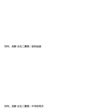
刘均、吴静 女生二重唱：纺织姑娘
刘均、吴静 女生二重唱：中华好明月