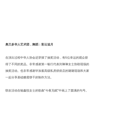
奥兰多华人艺术团，舞蹈：彩云追月
在演出过程中华人协会还穿插了抽奖活动，有6位幸运的观众获
得了不同的奖品。非常感谢第一银行代表刘琳琳女士协助现场的
抽奖活动。也非常感谢毕加索高级私房烘焙店的璐璐现场和大家
一起分享基础糖霜饼干的制作方法。
联欢活动在喻鑫悦女士的歌曲“今夜无眠”中画上了圆满的句号。