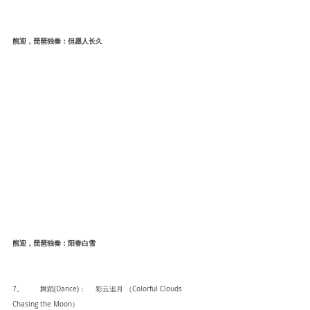
熊迎，琵琶独奏：但愿人长久
熊迎，琵琶独奏：阳春白雪
7。	舞蹈(Dance)： 	彩云追月 （Colorful Clouds 
Chasing the Moon） 