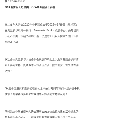
署长Thomas Lin, 
OCA名誉会长边发杰，OCA常务副会长薛蔚 
奥兰多华人协会2022年中秋联欢会于2022年9月9日（星期五）
在奥兰多华阜第一银行（Amerasia Bank）成功举办。虽然当日
天公不作美，下起了绵绵小雨，仍然有130多人参加了当日下午
的联欢活动。
联欢会由奥兰多华人协会副会长袁齐鸣女士以及常务副会长薛蔚
女士共同主持。奥兰多华人协会现任会长范文莉女士首先发表讲
话如下：
“欢迎各位朋友和嘉宾们在百忙之中抽出时间与我们一起共度中秋
佳节！谢谢各位多年来对我们华人协会的支持和认可！
同时我也非常感谢华人协会理事会的各位成员为这次活动做出的
努力和全身心的付出。在这里我要着重感谢一下几位元老会长：