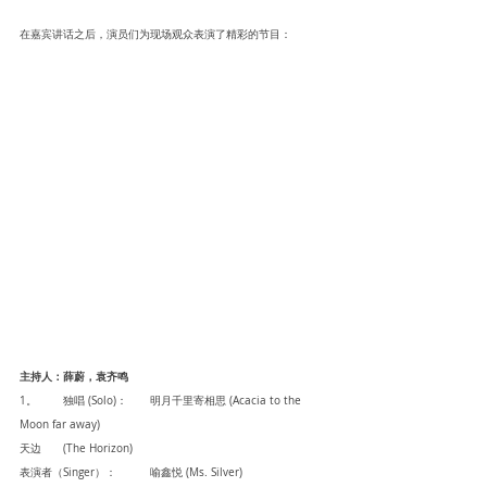
在嘉宾讲话之后，演员们为现场观众表演了精彩的节目：
主持人：薛蔚，袁齐鸣
1。	独唱 (Solo)： 	明月千里寄相思 (Acacia to the 
Moon far away)
天边 	(The Horizon)	
表演者（Singer）：	喻鑫悦 (Ms. Silver)	 