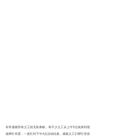
非常感谢所有义工的无私奉献，有不少义工从上午9点就来到现
场帮忙布置，一直忙到下午4点活动结束。感谢义工们帮忙安排