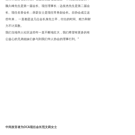
魏久峰先生是第一届会长、现任理事长；边发杰先生是第二届会
长、现任名誉会长；薛蔚女士是现任常务副会长。自协会成立这
些年来， 一直都是这几位会长身先士卒，付出的时间、精力和财
力不计其数。
我们当地华人社区这些年一直不断地壮大，我们希望有更多的有
公益心的兄弟姐妹们参与到我们华人协会的理事行列。”
中间发言者为OCA现任会长范文莉女士