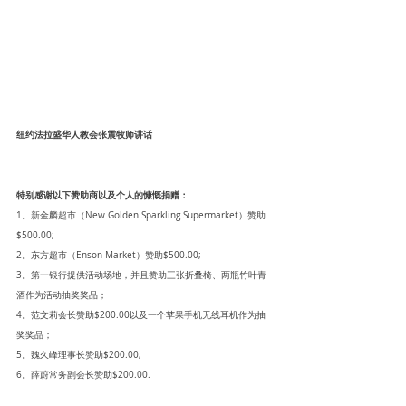
纽约法拉盛华人教会张震牧师讲话
特别感谢以下赞助商以及个人的慷慨捐赠：
1。新金麟超市（New Golden Sparkling Supermarket）赞助
$500.00;
2。东方超市（Enson Market）赞助$500.00;
3。第一银行提供活动场地，并且赞助三张折叠椅、两瓶竹叶青
酒作为活动抽奖奖品；
4。范文莉会长赞助$200.00以及一个苹果手机无线耳机作为抽
奖奖品；
5。魏久峰理事长赞助$200.00;
6。薛蔚常务副会长赞助$200.00.