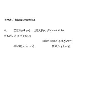
边发杰，演唱京剧现代样板戏
6。	琵琶独奏(Pipa)：  但愿人长久（May we all be 
blessed with longevity）
				阳春白雪(The Spring Snow)
	表演者(Performer)：		熊迎(Ying Xiong)