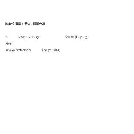
喻鑫悦 演唱：天边，薛蔚伴舞
2。	古筝(Gu Zheng)： 		浏阳河 (Liuyang 
River)  		
表演者(Performer)：	宋怡 (Yi Song)