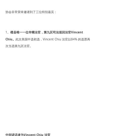
协会非常荣幸邀请到了三位特别嘉宾：
橙县唯一一位华裔法官，第九区司法巡回法官Vincent 
1。
Chiu。
此次美国中选初选，Vincent Chiu 法官以84% 的选票再
次当选第九区法官。
中间讲话者为Vincent Chiu 法官