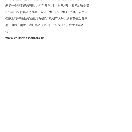
来了一个非常好的消息，2022年10月13日晚7时，世界顶级合唱
团Gracias 合唱团将在奥兰多Dr. Phillips Center 为奥兰多市民
们献上精彩绝伦的“圣诞音乐剧”。欢迎广大华人朋友前去观看捧
场。有感兴趣者，请打电话（407）900-3442， 或者浏览网
站：
www.christmascantata.us