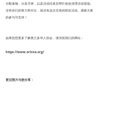
分配食物，分发月饼，以及活动结束后帮忙收拾清理活动现场。
没有你们的努力和付出，就没有这次完美的联欢活动。感谢大家
的参与与支持！
如果您想更多了解奥兰多华人协会，请浏览我们的网站：
https://www.orlcna.org/ 
更过照片与您分享：