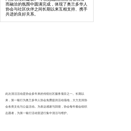
而融洽的氛围中圆满完成，体现了奥兰多华人
协会与社区伙伴之间长期以来互相支持、携手
共进的良好关系。
此次清洁活动是协会多年来的传统社区服务项目之一。长期以
来，第一银行为奥兰多华人协会免费提供活动场地，大力支持协
会各类文化与公益活动。为表达感谢与回馈，协会每年都会组织
志愿者，为第一银行活动室进行集中清洁与维护。