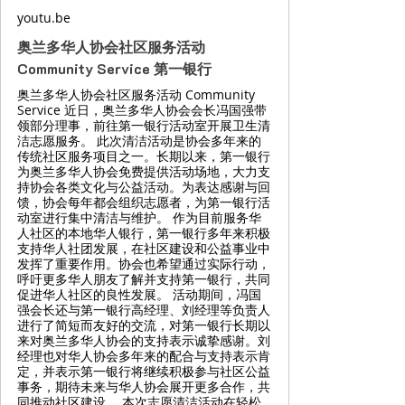
youtu.be
奥兰多华人协会社区服务活动
Community Service 第一银行
奥兰多华人协会社区服务活动 Community
Service 近日，奥兰多华人协会会长冯国强带
领部分理事，前往第一银行活动室开展卫生清
洁志愿服务。 此次清洁活动是协会多年来的
传统社区服务项目之一。长期以来，第一银行
为奥兰多华人协会免费提供活动场地，大力支
持协会各类文化与公益活动。为表达感谢与回
馈，协会每年都会组织志愿者，为第一银行活
动室进行集中清洁与维护。 作为目前服务华
人社区的本地华人银行，第一银行多年来积极
支持华人社团发展，在社区建设和公益事业中
发挥了重要作用。协会也希望通过实际行动，
呼吁更多华人朋友了解并支持第一银行，共同
促进华人社区的良性发展。 活动期间，冯国
强会长还与第一银行高经理、刘经理等负责人
进行了简短而友好的交流，对第一银行长期以
来对奥兰多华人协会的支持表示诚挚感谢。刘
经理也对华人协会多年来的配合与支持表示肯
定，并表示第一银行将继续积极参与社区公益
事务，期待未来与华人协会展开更多合作，共
同推动社区建设。 本次志愿清洁活动在轻松