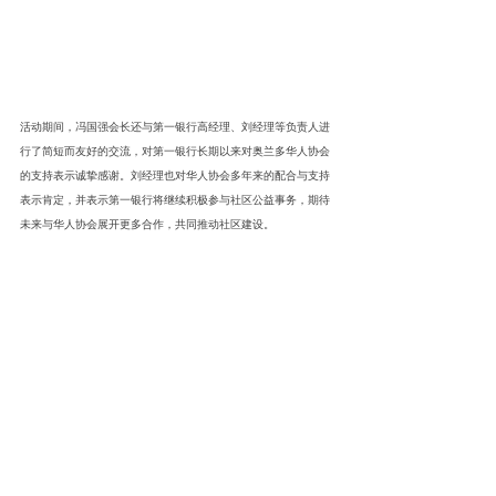
活动期间，冯国强会长还与第一银行高经理、刘经理等负责人进
行了简短而友好的交流，对第一银行长期以来对奥兰多华人协会
的支持表示诚挚感谢。刘经理也对华人协会多年来的配合与支持
表示肯定，并表示第一银行将继续积极参与社区公益事务，期待
未来与华人协会展开更多合作，共同推动社区建设。