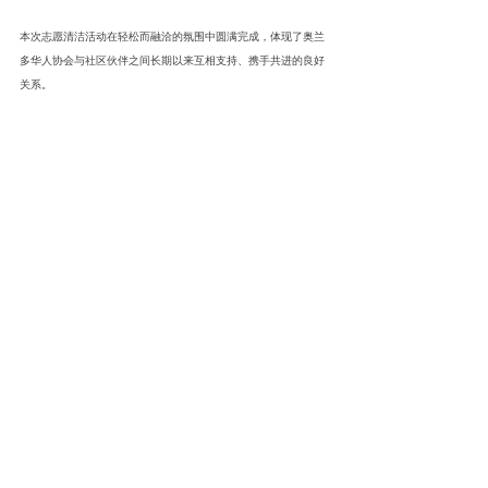
本次志愿清洁活动在轻松而融洽的氛围中圆满完成，体现了奥兰
多华人协会与社区伙伴之间长期以来互相支持、携手共进的良好
关系。