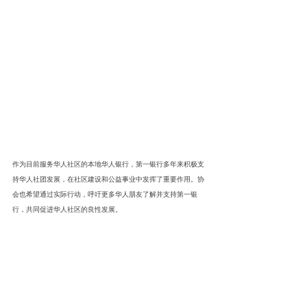
作为目前服务华人社区的本地华人银行，第一银行多年来积极支
持华人社团发展，在社区建设和公益事业中发挥了重要作用。协
会也希望通过实际行动，呼吁更多华人朋友了解并支持第一银
行，共同促进华人社区的良性发展。